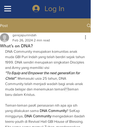
Log In
Post
gerejapuriindah
Feb 26, 2024
2 min read
What’s on DNA?
DNA Community merupakan komunitas anak 
muda GBI Puri Indah yang telah berdiri sejak tahun 
1999. DNA sendiri merupakan singkatan Disciples 
and Army yang memiliki visi
“To Equip and Empower the next generaKon for 
Christ”
. Memasuki usia 25 tahun, DNA 
Community telah menjadi wadah bagi anak-anak 
muda belajar dan menemukan temanteman 
baru dalam Kristus.
Teman-teman pasK penasaran nih apa aja sih 
yang dilakukan sama 
DNA Community
? SeKap 
minggunya, 
DNA Community
 mengadakan ibadah 
teens-youth di Revival Hall GBI House of Blessing. 
Kita sama-sama memuji Tuhan, mendengarkan 