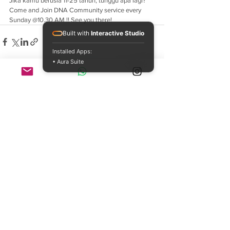
Jika kamu berusia 11-25 tahun, tunggu apa lagi? 
Come and Join DNA Community service every 
Sunday @10.30 AM !! See you there!
Built with
Interactive Studio
Installed Apps:
• Aura Suite
See All
Recent Posts