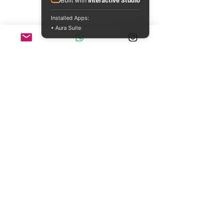
Built with
Interactive Studio
Installed Apps:
• Aura Suite
Sekretariat GBI Puri Indah :
Jln Lingkar Luar Barat No 108, Kembangan Selatan, Jakarta Barat
11610
Phone
(021) 5830.1313
Email :
Hotline GBI Puri Indah ( Pelayanan Jemaat ) :
0852 1000 6544
Find us on social media :