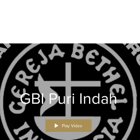
GBI Puri Indah
Play Video