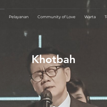
Pelayanan
Community of Love
Warta
T
Khotbah