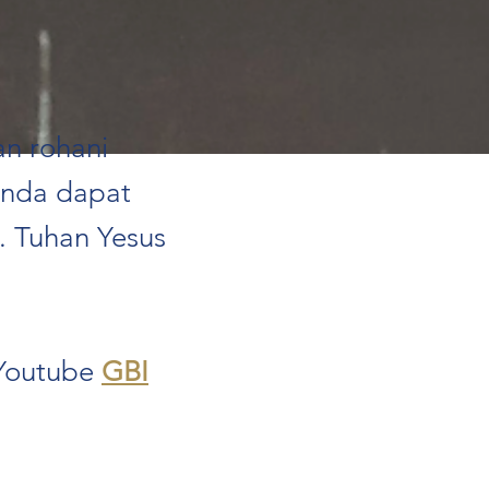
n rohani
anda dapat
 Tuhan Yesus
 Youtube
GBI