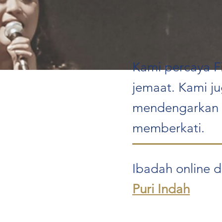
Kami percaya F
jemaat. Kami j
mendengarkan 
memberkati.
Ibadah online d
Puri Indah