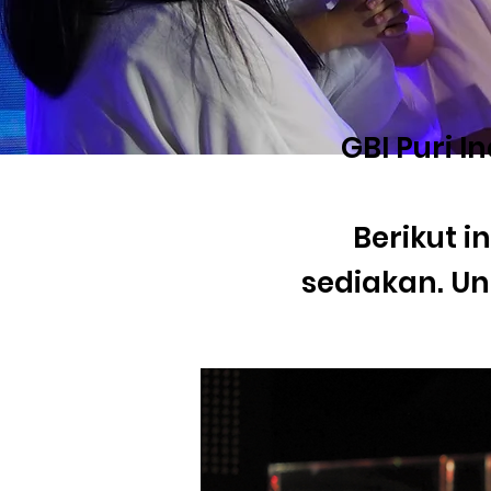
GBI Puri 
Berikut 
sediakan. Unt