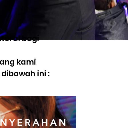
toral bagi
yang kami
 dibawah ini :
ENYERAHAN