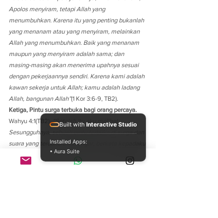
Apolos menyiram, tetapi Allah yang 
menumbuhkan. Karena itu yang penting bukanlah 
yang menanam atau yang menyiram, melainkan 
Allah yang menumbuhkan. Baik yang menanam 
maupun yang menyiram adalah sama; dan 
masing-masing akan menerima upahnya sesuai 
dengan pekerjaannya sendiri. Karena kami adalah 
kawan sekerja untuk Allah; kamu adalah ladang 
Allah, bangunan Allah”
(1 Kor 3:6-9, TB2).
Ketiga, Pintu surga terbuka bagi orang percaya.
Wahyu 4:1(TB2), 
“Setelah itu aku melihat: 
Built with
Interactive Studio
Sesungguhnya, sebuah pintu terbuka di surga dan 
Installed Apps:
suara yang terdahulu kudengar, berkata kepadaku 
• Aura Suite
seperti bunyi sangkakala, “Naiklah ke mari dan 
Aku akan menunjukkan kepadamu apa yang 
harus terjadi sesudah ini.” 
Ini adalah perkataan 
dan pengihatan rasul Yohanes  ketika ia dipenuhi 
oleh Roh Kudus dan dibawa melihat 
penyembahan surga dan hal ini harus kita yakini 