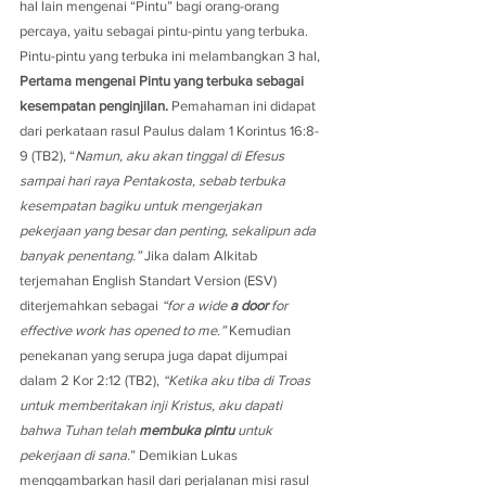
hal lain mengenai “Pintu” bagi orang-orang 
percaya, yaitu sebagai pintu-pintu yang terbuka. 
Pintu-pintu yang terbuka ini melambangkan 3 hal,
Pertama mengenai Pintu yang terbuka sebagai 
kesempatan penginjilan.
 Pemahaman ini didapat 
dari perkataan rasul Paulus dalam 1 Korintus 16:8-
9 (TB2), “
Namun, aku akan tinggal di Efesus 
sampai hari raya Pentakosta, sebab terbuka 
kesempatan bagiku untuk mengerjakan 
pekerjaan yang besar dan penting, sekalipun ada 
banyak penentang.”
 Jika dalam Alkitab 
terjemahan English Standart Version (ESV) 
diterjemahkan sebagai 
“for a wide 
a door
 for 
effective work has opened to me.”
 Kemudian 
penekanan yang serupa juga dapat dijumpai 
dalam 2 Kor 2:12 (TB2),
 “Ketika aku tiba di Troas 
untuk memberitakan inji Kristus, aku dapati 
bahwa Tuhan telah 
membuka pintu
 untuk 
pekerjaan di sana.
” Demikian Lukas 
menggambarkan hasil dari perjalanan misi rasul 