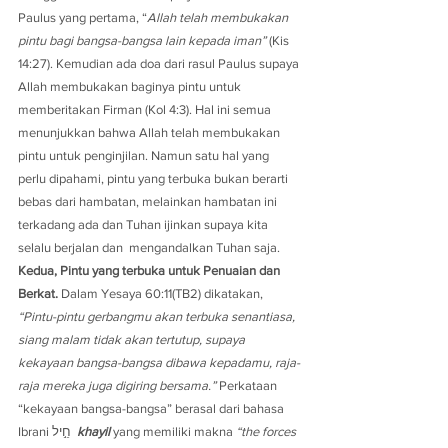
Paulus yang pertama, “
Allah telah membukakan 
pintu bagi bangsa-bangsa lain kepada iman”
 (Kis 
14:27). Kemudian ada doa dari rasul Paulus supaya 
Allah membukakan baginya pintu untuk 
memberitakan Firman (Kol 4:3). Hal ini semua 
menunjukkan bahwa Allah telah membukakan 
pintu untuk penginjilan. Namun satu hal yang 
perlu dipahami, pintu yang terbuka bukan berarti 
bebas dari hambatan, melainkan hambatan ini 
terkadang ada dan Tuhan ijinkan supaya kita 
selalu berjalan dan  mengandalkan Tuhan saja.
Kedua, Pintu yang terbuka untuk Penuaian dan 
Berkat.
 Dalam Yesaya 60:11(TB2) dikatakan, 
“Pintu-pintu gerbangmu akan terbuka senantiasa, 
siang malam tidak akan tertutup, supaya 
kekayaan bangsa-bangsa dibawa kepadamu, raja-
raja mereka juga digiring bersama.”
 Perkataan 
“kekayaan bangsa-bangsa” berasal dari bahasa 
Ibrani חֵ֣יל  
khayil
yang memiliki makna 
“the forces 