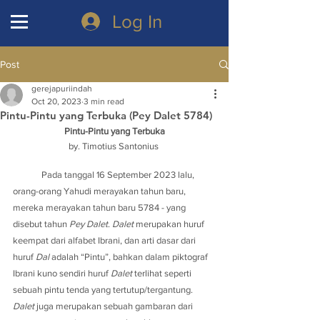
Log In
Post
gerejapuriindah
Oct 20, 2023
3 min read
Pintu-Pintu yang Terbuka (Pey Dalet 5784)
Pintu-Pintu yang Terbuka
by. Timotius Santonius 
	Pada tanggal 16 September 2023 lalu, 
orang-orang Yahudi merayakan tahun baru, 
mereka merayakan tahun baru 5784 - yang 
disebut tahun 
Pey Dalet
. 
Dalet
 merupakan huruf 
keempat dari alfabet Ibrani, dan arti dasar dari 
huruf 
Dal
 adalah “Pintu”, bahkan dalam piktograf 
Ibrani kuno sendiri huruf 
Dalet
 terlihat seperti 
sebuah pintu tenda yang tertutup/tergantung. 
Dalet
 juga merupakan sebuah gambaran dari 