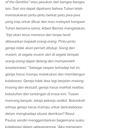
of the Gentiles”
 atau pasukan dari bangsa-bangsa 
lain. Dari sini dapat dipahami bahwa Tuhan telah 
membukakan pintu-pintu berkat yaitu jiwa-jiwa 
yang siap untuk dituai dan mau melayani kerajaan 
Tuhan bersama-sama. Albert Barnes mengatakan, 
“Injil akan terus menerus dan tanpa henti 
ditawarkan kepada orang-orang. Pintu-pintu 
gereja tidak akan pernah ditutup. Siang dan 
malam, di segala musim dan di segala tempat, 
orang-orang dapat datang dan memperoleh 
keselamatan.”
 Sebagai respon terhadap hal ini, 
gereja harus mampu melakukan dan membangun 
kolaborasi. Gereja tidak bisa lagi berjalan masing-
masing dan ekslusif, gereja harus melihat realitas 
kebutuhan dan tantangan di masa kini. Tuaian 
memang banyak, tetapi pekerja sedikit. Bukankah 
artinya gereja harus mampu untuk berkolaborasi 
dalam menghadapi situasi demikian? Rasul 
Paulus sendiri menggambarkan bagaimana suatu 
kolaborasi dalam pelayanannya,
”Aku menanam, 