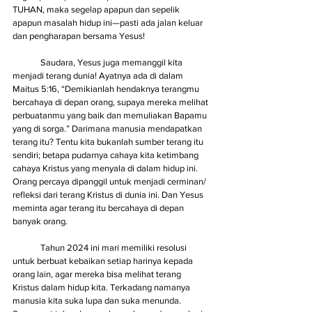
TUHAN, maka segelap apapun dan sepelik 
apapun masalah hidup ini—pasti ada jalan keluar 
dan pengharapan bersama Yesus!
	Saudara, Yesus juga memanggil kita 
menjadi terang dunia! Ayatnya ada di dalam 
Maitus 5:16, “Demikianlah hendaknya terangmu 
bercahaya di depan orang, supaya mereka melihat 
perbuatanmu yang baik dan memuliakan Bapamu 
yang di sorga.” Darimana manusia mendapatkan 
terang itu? Tentu kita bukanlah sumber terang itu 
sendiri; betapa pudarnya cahaya kita ketimbang 
cahaya Kristus yang menyala di dalam hidup ini. 
Orang percaya dipanggil untuk menjadi cerminan/ 
refleksi dari terang Kristus di dunia ini. Dan Yesus 
meminta agar terang itu bercahaya di depan 
banyak orang. 
	Tahun 2024 ini mari memiliki resolusi 
untuk berbuat kebaikan setiap harinya kepada 
orang lain, agar mereka bisa melihat terang 
Kristus dalam hidup kita. Terkadang namanya 
manusia kita suka lupa dan suka menunda. 