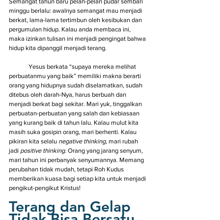
Semangat tahun baru pelan-pelan pudar sembari 
minggu berlalu: awalnya semangat mau menjadi 
berkat, lama-lama tertimbun oleh kesibukan dan 
pergumulan hidup. Kalau anda membaca ini, 
maka izinkan tulisan ini menjadi pengingat bahwa 
hidup kita dipanggil menjadi terang. 
	Yesus berkata “supaya mereka melihat 
perbuatanmu yang baik” memiliki makna berarti 
orang yang hidupnya sudah diselamatkan, sudah 
ditebus oleh darah-Nya, harus berbuah dan 
menjadi berkat bagi sekitar. Mari yuk, tinggalkan 
perbuatan-perbuatan yang salah dan kebiasaan 
yang kurang baik di tahun lalu. Kalau mulut kita 
masih suka gosipin orang, mari berhenti. Kalau 
pikiran kita selalu 
negative thinking,
 mari rubah 
jadi 
positive thinking.
 Orang yang jarang senyum, 
mari tahun ini perbanyak senyumannya. Memang 
perubahan tidak mudah, tetapi Roh Kudus 
memberikan kuasa bagi setiap kita untuk menjadi 
pengikut-pengikut Kristus! 
Terang dan Gelap 
Tidak Bisa Bersatu