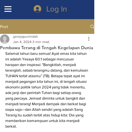
Log In
Post
gerejapuriindah
Jan 4, 2024
3 min read
Pembawa Terang di Tengah Kegelapan Dunia
Selamat tahun baru semua! Ayat emas kita tahun 
ini adalah Yesaya 60:1 sebagai mercusuar 
harapan dan inspirasi: "Bangkitlah, menjadi 
teranglah, sebab terangmu datang, dan kemuliaan 
TUHAN terbit atasmu” (TB). Betapa tepat ayat ini 
menjadi pegangan kita tahun ini, di tengah situasi 
ekonomi politik tahun 2024 yang tidak menentu, 
ada janji dan perintah Tuhan bagi setiap orang 
yang percaya. Jemaat diminta untuk bangkit dan 
menjadi terang! Menjadi dampak dan berkat bagi 
siapa saja—dan Allah sendiri yang adalah Sang 
Terang itu sudah terbit atas hidup kita: Dia yang 
memberikan kemampuan untuk kita menjadi 
berkat.