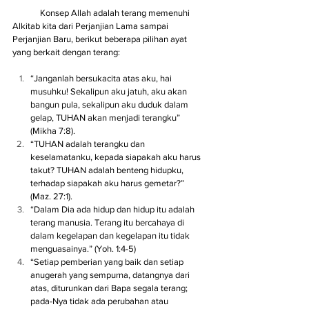
	Konsep Allah adalah terang memenuhi 
Alkitab kita dari Perjanjian Lama sampai 
Perjanjian Baru, berikut beberapa pilihan ayat 
yang berkait dengan terang:
“Janganlah bersukacita atas aku, hai 
musuhku! Sekalipun aku jatuh, aku akan 
bangun pula, sekalipun aku duduk dalam 
gelap, TUHAN akan menjadi terangku” 
(Mikha 7:8).
“TUHAN adalah terangku dan 
keselamatanku, kepada siapakah aku harus 
takut? TUHAN adalah benteng hidupku, 
terhadap siapakah aku harus gemetar?” 
(Maz. 27:1).
“Dalam Dia ada hidup dan hidup itu adalah 
terang manusia. Terang itu bercahaya di 
dalam kegelapan dan kegelapan itu tidak 
menguasainya.” (Yoh. 1:4-5)
“Setiap pemberian yang baik dan setiap 
anugerah yang sempurna, datangnya dari 
atas, diturunkan dari Bapa segala terang; 
pada-Nya tidak ada perubahan atau 