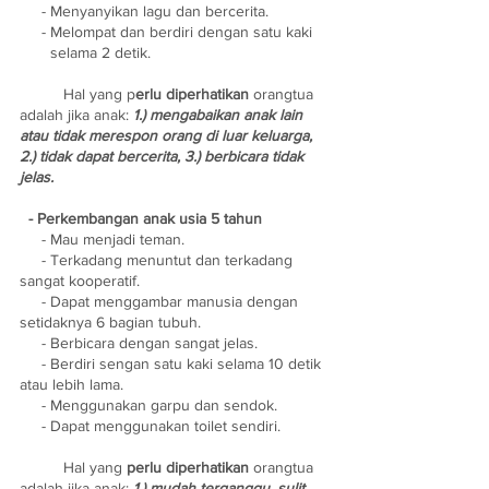
     - Menyanyikan lagu dan bercerita.
     - Melompat dan berdiri dengan satu kaki
       selama 2 detik.
	Hal yang p
erlu diperhatikan
 orangtua 
adalah jika anak: 
1.) mengabaikan anak lain 
atau tidak merespon orang di luar keluarga, 
2.) tidak dapat bercerita, 3.) berbicara tidak 
jelas. 
  - Perkembangan anak usia 5 tahun
     - Mau menjadi teman.
     - Terkadang menuntut dan terkadang 
sangat kooperatif.
     - Dapat menggambar manusia dengan 
setidaknya 6 bagian tubuh.
     - Berbicara dengan sangat jelas.
     - Berdiri sengan satu kaki selama 10 detik 
atau lebih lama. 
     - Menggunakan garpu dan sendok. 
     - Dapat menggunakan toilet sendiri. 
	Hal yang 
perlu diperhatikan
 orangtua 
adalah jika anak: 
1.) mudah terganggu, sulit 