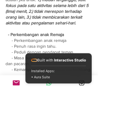
fokus pada satu aktivitas selama lebih dari 5 
(lima) menit, 2.) tidak merespon terhadap 
orang lain, 3.) tidak membicarakan terkait 
aktivitas atau pengalaman sehari-hari.
  - Perkembangan anak Remaja
     - Perkembangan anak remaja
     - Penuh rasa ingin tahu.
     - Peduli dengan pendapat teman. 
     - Masa pubertas, mencari identitas diri, 
Built with
Interactive Studio
dan pacaran.  
     - Kemampuan berpikir masih berkembang. 
Installed Apps:
• Aura Suite
	Hal yang 
perlu diperhatikan
 orangtua 