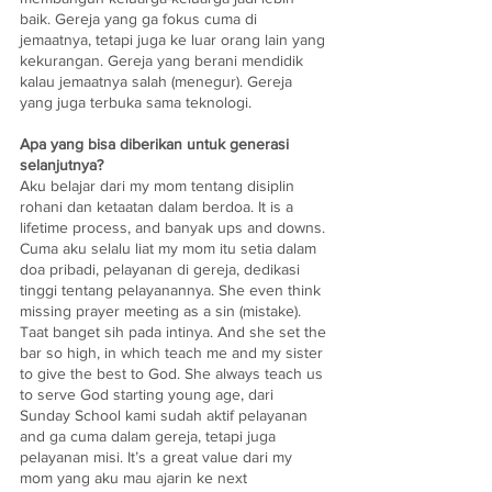
baik. Gereja yang ga fokus cuma di 
jemaatnya, tetapi juga ke luar orang lain yang 
kekurangan. Gereja yang berani mendidik 
kalau jemaatnya salah (menegur). Gereja 
yang juga terbuka sama teknologi.
Apa yang bisa diberikan untuk generasi 
selanjutnya?
Aku belajar dari my mom tentang disiplin 
rohani dan ketaatan dalam berdoa. It is a 
lifetime process, and banyak ups and downs. 
Cuma aku selalu liat my mom itu setia dalam 
doa pribadi, pelayanan di gereja, dedikasi 
tinggi tentang pelayanannya. She even think 
missing prayer meeting as a sin (mistake). 
Taat banget sih pada intinya. And she set the 
bar so high, in which teach me and my sister 
to give the best to God. She always teach us 
to serve God starting young age, dari 
Sunday School kami sudah aktif pelayanan 
and ga cuma dalam gereja, tetapi juga 
pelayanan misi. It’s a great value dari my 
mom yang aku mau ajarin ke next 