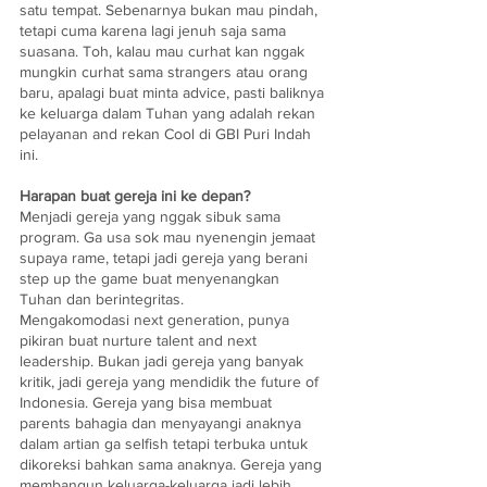
satu tempat. Sebenarnya bukan mau pindah, 
tetapi cuma karena lagi jenuh saja sama 
suasana. Toh, kalau mau curhat kan nggak 
mungkin curhat sama strangers atau orang 
baru, apalagi buat minta advice, pasti baliknya 
ke keluarga dalam Tuhan yang adalah rekan 
pelayanan and rekan Cool di GBI Puri Indah 
ini.
Harapan buat gereja ini ke depan? 
Menjadi gereja yang nggak sibuk sama 
program. Ga usa sok mau nyenengin jemaat 
supaya rame, tetapi jadi gereja yang berani 
step up the game buat menyenangkan 
Tuhan dan berintegritas. 
Mengakomodasi next generation, punya 
pikiran buat nurture talent and next 
leadership. Bukan jadi gereja yang banyak 
kritik, jadi gereja yang mendidik the future of 
Indonesia. Gereja yang bisa membuat 
parents bahagia dan menyayangi anaknya 
dalam artian ga selfish tetapi terbuka untuk 
dikoreksi bahkan sama anaknya. Gereja yang 
membangun keluarga-keluarga jadi lebih 