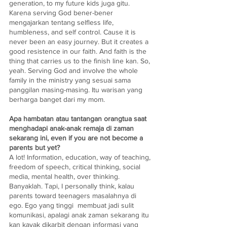
generation, to my future kids juga gitu. 
Karena serving God bener-bener 
mengajarkan tentang selfless life, 
humbleness, and self control. Cause it is 
never been an easy journey. But it creates a 
good resistence in our faith. And faith is the 
thing that carries us to the finish line kan. So, 
yeah. Serving God and involve the whole 
family in the ministry yang sesuai sama 
panggilan masing-masing. Itu warisan yang 
berharga banget dari my mom.
Apa hambatan atau tantangan orangtua saat 
menghadapi anak-anak remaja di zaman 
sekarang ini, even if you are not become a 
parents but yet?
A lot! Information, education, way of teaching, 
freedom of speech, critical thinking, social 
media, mental health, over thinking. 
Banyaklah. Tapi, I personally think, kalau 
parents toward teenagers masalahnya di 
ego. Ego yang tinggi  membuat jadi sulit 
komunikasi, apalagi anak zaman sekarang itu 
kan kayak dikarbit dengan informasi yang 